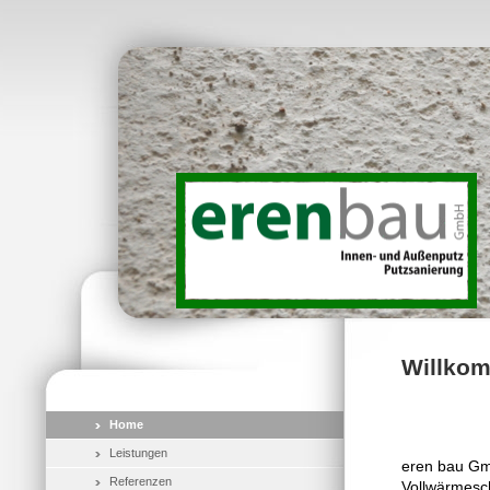
Willko
Home
Leistungen
eren bau Gmb
Referenzen
Vollwärmesch