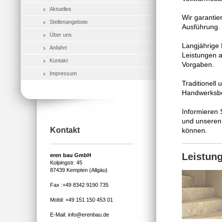
Aktuelles
Wir garantie
Stellenangebote
Ausführung.
Über uns
Langjährige 
Anfahrt
Leistungen a
Kontakt
Vorgaben.
Impressum
Traditionell
Handwerksbe
Informieren 
und unsere
Kontakt
können.
Leistun
eren bau GmbH
Kolpingstr. 45
87439 Kempten (Allgäu)
Fax :+49 8342 9190 735
Mobil: +49 151 150 453 01
E-Mail: info@erenbau.de